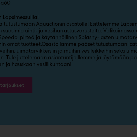
6a60
 Lapsimessuilla!
a tutustumaan Aquactionin osastolle! Esittelemme Lapsime
 suosimia uinti- ja vesiharrastusvarusteita. Valikoimassa 
Speedo, pirteä ja käytännöllinen Splashy-lasten uimatarv
in omat tuotteet.Osastollamme pääset tutustumaan last
iveihin, uimatarvikkeisiin ja muihin vesileikkeihin sekä ui
iin. Tule juttelemaan asiantuntijoillemme ja löytämään p
een ja hauskaan vesiliikuntaan!
tarjoukset