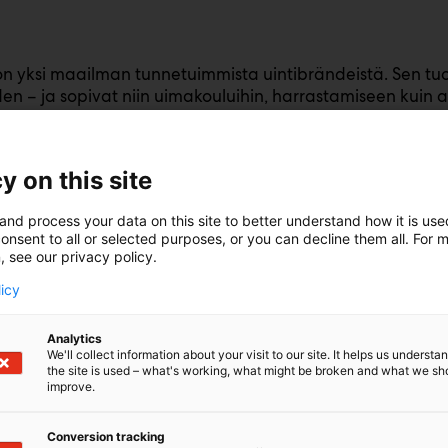
n yksi maailman tunnetuimmista uintibrändeistä. Sen tu
en – ja sopivat niin uimakouluihin, harrastamiseen kuin akt
si lasten uimalaseja, uima-asuja ja harjoitteluvälineitä.
n lasten vesileikkeihin suunniteltu tuotesarja, joka tekee
y on this site
arjasta löytyy esimerkiksi lasten uimatarvikkeita, jotka 
lemaan uimataitoa ja nauttimaan vesileikeistä rannalla t
and process your data on this site to better understand how it is us
onsent to all or selected purposes, or you can decline them all. For 
on suomalainen vesiliikunnan asiantuntijabrändi, joka keh
on
, see our privacy policy.
avovesiuintiin ja vesiharrastuksiin. Lapsille suunnitelluiss
licy
ttöisyys – jotta koko perhe voi nauttia vedessä liikkumise
Analytics
We'll collect information about your visit to our site. It helps us underst
the site is used – what's working, what might be broken and what we sh
stumaan tuotteisiin, kysymään vinkkejä lasten uintivarus
improve.
esiharrastuksiin!
Conversion tracking