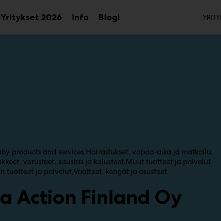
To
Yritykset 2026
Info
Blogi
YRITY
aa
Avaa
Avaa
avalikko
alavalikko
alavalikko
by products and services
Harrastukset, vapaa-aika ja matkailu
ikkeet, varusteet, sisustus ja kalusteet
Muut tuotteet ja palvelut
 tuotteet ja palvelut
Vaatteet, kengät ja asusteet
a Action Finland Oy