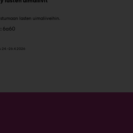
y lasten uimaliivit
ustumaan lasten uimaliiveihin.
6a60
:
24.–26.4.2026