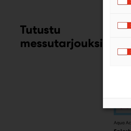
Tutustu
messutarjouksiin
-21%
Aqua Ac