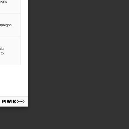
aigns
mpaigns.
ial
 to