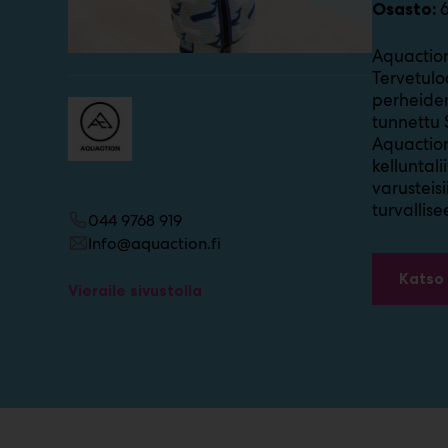
Osasto:
m
ä
Aquaction
:
Tervetulo
perheiden
tunnettu 
Aquaction
kelluntali
varusteis
turvallis
044 9768 919
Info@aquaction.fi
Katso 
Vieraile sivustolla