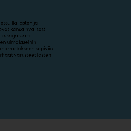
ssuilla lasten ja
ovat kansainvälisesti
ikesarja sekä
en uimalaseihin,
maharrastukseen sopiviin
arhaat varusteet lasten