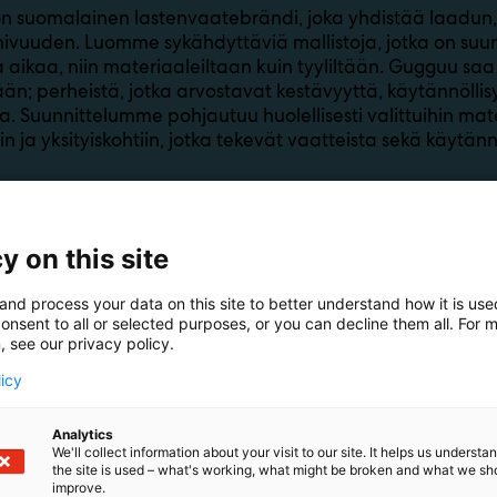
 suomalainen lastenvaatebrändi, joka yhdistää laadun,
mivuuden. Luomme sykähdyttäviä mallistoja, jotka on suu
a aikaa, niin materiaaleiltaan kuin tyyliltään. Gugguu saa
ään; perheistä, jotka arvostavat kestävyyttä, käytännöllis
aa. Suunnittelumme pohjautuu huolellisesti valittuihin mate
in ja yksityiskohtiin, jotka tekevät vaatteista sekä käytännö
y on this site
and process your data on this site to better understand how it is us
onsent to all or selected purposes, or you can decline them all. For 
, see our privacy policy.
licy
Analytics
We'll collect information about your visit to our site. It helps us underst
the site is used – what's working, what might be broken and what we sh
improve.