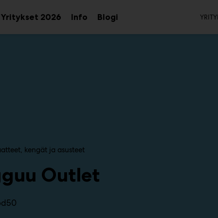
To
Yritykset 2026
Info
Blogi
YRITY
aa
Avaa
Avaa
avalikko
alavalikko
alavalikko
atteet, kengät ja asusteet
guu Outlet
6d50