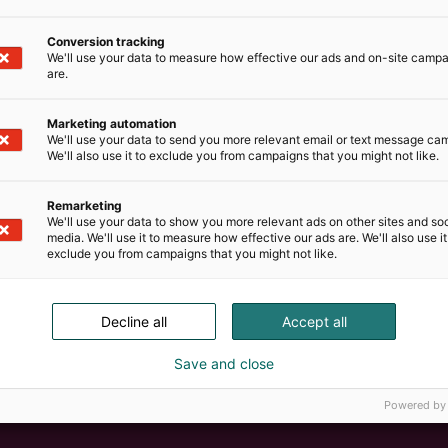
Conversion tracking
We'll use your data to measure how effective our ads and on-site camp
are.
Marketing automation
We'll use your data to send you more relevant email or text message ca
ustumaan Gugguun maailmaan ja tuotteiisiimme! Osastol
We'll also use it to exclude you from campaigns that you might not like.
umaan ajattomista lasten vaatteista ja asusteista. Ter
me ja vaihtaa ajatuksia ja kokemuksia Gugguun tuotteis
Remarketing
We'll use your data to show you more relevant ads on other sites and soc
iltä valikoiman rakastettuja klassikoita ja kauden suosik
media. We'll use it to measure how effective our ads are. We'll also use it
n viimeistely ja käytännöllisyys arjessa.
exclude you from campaigns that you might not like.
toltamme löytyy valtavasti tuotteita edullisin messutarj
Decline all
Accept all
Save and close
Powered by