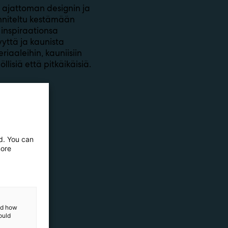
 ajattoman designin ja
nniteltu kestämään
 inspiraationsa
yyttä ja kaunista
riaaleihin, kauniisiin
llisiä että pitkäikäisiä.
ed. You can
more
and how
ould