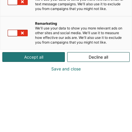
text message campaigns. We'll also use it to exclude
brändi, joka tunnetaan erityisesti rusetti- ja
you from campaigns that you might not like.
hiusasusteistaan. Happy Parrot tuo väriä, iloa ja
viimeisteltyjä yksityiskohtia perheiden arkeen.
Remarketing
Mallistostamme löydät asusteita ja vaatteita, jotka
We'll use your data to show you more relevant ads on
tuntuvat hyvältä päällä ja tekevät arjesta hitusen
other sites and social media. We'll use it to measure
kauniimpaa.
how effective our ads are. We'll also use it to exclude
you from campaigns that you might not like.
👉 happyparrot.fi
Accept all
Decline all
Save and close