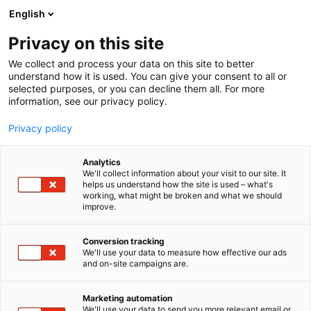
Siirry
English
sisältöön
Privacy on this site
We collect and process your data on this site to better
understand how it is used. You can give your consent to all or
selected purposes, or you can decline them all. For more
information, see our privacy policy.
Privacy policy
Analytics
T
Asusteet
Lasten tarvikkeet, varusteet, sisustus ja kalusteet
We'll collect information about your visit to our site. It
u
Odottajan tuotteet ja palvelut
helps us understand how the site is used – what's
working, what might be broken and what we should
o
Taaperoiden tuotteet ja palvelut
improve.
t
Vaatteet, kengät ja asusteet
Vauvojen tuotteet ja palvelut
e
Happy Parrot
r
Conversion tracking
y
We'll use your data to measure how effective our ads
and on-site campaigns are.
h
6c78
Osasto:
m
ä
Marketing automation
Happy Parrot on suomalainen lasten ja äitien
:
We'll use your data to send you more relevant email or