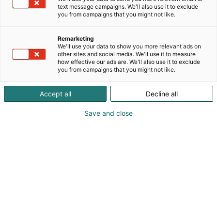
text message campaigns. We'll also use it to exclude
6f48
Osasto:
you from campaigns that you might not like.
Lämpimästi tervetuloa Kappahlin ja Newbien
Remarketing
messuosastolle! Löydät osastoltamme kevään
We'll use your data to show you more relevant ads on
other sites and social media. We'll use it to measure
ihanimpia uutuuksia Kappahlin, Newbien ja
how effective our ads are. We'll also use it to exclude
Minoriesin valikoimista. Tule tutustumaan lasten
you from campaigns that you might not like.
kevätmuotiin sekä hyödyntämään upea
messuetumme! Älä jätä tutkimatta myöskään
Accept all
Decline all
messuosastomme Second hand -valikoimaa.
Save and close