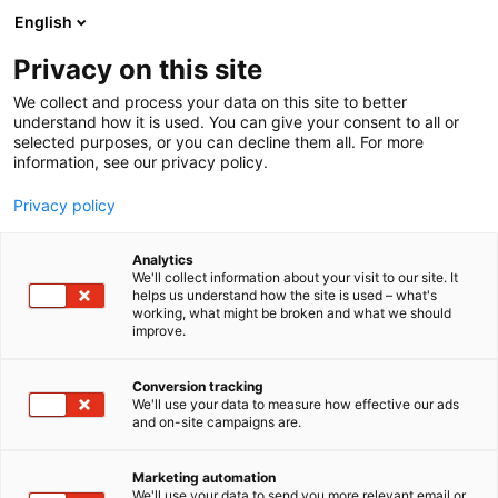
Siirry
English
sisältöön
Privacy on this site
We collect and process your data on this site to better
understand how it is used. You can give your consent to all or
selected purposes, or you can decline them all. For more
information, see our privacy policy.
Privacy policy
Analytics
T
Asusteet
Baby products and services
We'll collect information about your visit to our site. It
u
Harrastukset, vapaa-aika ja matkailu
helps us understand how the site is used – what's
working, what might be broken and what we should
o
Hyvä kiertää -kiertotalousalue
improve.
t
Koululaisten tuotteet ja palvelut
e
Lasten tarvikkeet, varusteet, sisustus ja kalusteet
r
Odottajan tuotteet ja palvelut
Conversion tracking
y
Taaperoiden tuotteet ja palvelut
We'll use your data to measure how effective our ads
and on-site campaigns are.
h
Vaatteet, kengät ja asusteet
Vauvojen tuotteet ja palvelut
m
Kappahl & Newbie
ä
Marketing automation
:
We'll use your data to send you more relevant email or