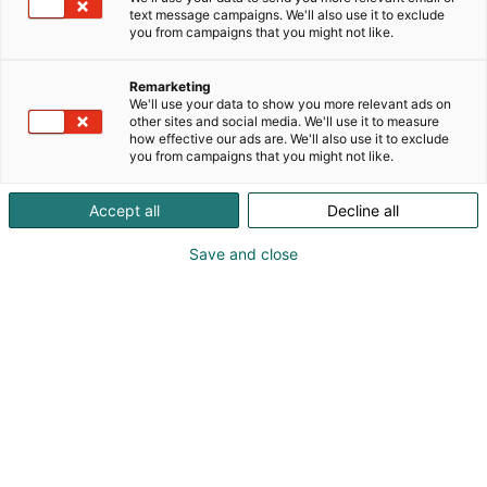
lapsiperheille erityisen kiinnostavaa mallia: uuden
text message campaigns. We'll also use it to exclude
Kia PV5 Passengerin sekä suositun Kia EV5:n.
you from campaigns that you might not like.
Tilavat, käytännölliset ja modernit mallit on
suunniteltu helpottamaan arkea ja tekemään
Remarketing
matkanteosta sujuvaa koko perheelle.
We'll use your data to show you more relevant ads on
Osastollamme pääset tutustumaan autoihin paikan
other sites and social media. We'll use it to measure
how effective our ads are. We'll also use it to exclude
päällä ja kokemaan, miten uuden aikakauden tilat,
you from campaigns that you might not like.
mukavuus ja teknologia palvelevat perhe-elämän
tarpeita. Lisäksi luvassa on lapsiperheitä
Accept all
Decline all
ilahduttavia aktiviteetteja, joten tervetuloa koko
perheen voimin Kian osastolle.
Save and close