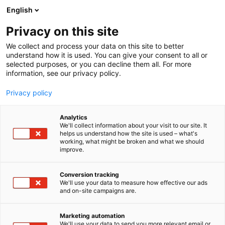
Siirry
English
sisältöön
Privacy on this site
We collect and process your data on this site to better
understand how it is used. You can give your consent to all or
selected purposes, or you can decline them all. For more
information, see our privacy policy.
Privacy policy
Analytics
T
Harrastukset, vapaa-aika ja matkailu
We'll collect information about your visit to our site. It
u
Muut tuotteet ja palvelut
helps us understand how the site is used – what's
working, what might be broken and what we should
o
improve.
Kia Finland
t
e
r
Conversion tracking
6c50
Osasto:
y
We'll use your data to measure how effective our ads
and on-site campaigns are.
h
Kia on modernin autoilun edelläkävijä - koe uusi
m
ä
aikakausi. Kia tuo Lapsimessuille esille kaksi
Marketing automation
:
We'll use your data to send you more relevant email or