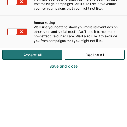
hinnoin! Isoista alepöydistämme löydät lasten
text message campaigns. We'll also use it to exclude
suosikit mm. Pipsa Possu, Ryhmä Hau, Tatu ja Patu,
you from campaigns that you might not like.
Mauri Kunnaksen kirjoja, puuhakirjoja ja
interaktiivinen Kaivuri vauhdissa kirja.
Remarketing
Osastollamme on myös ruokakirjoja kokkaamisesta
We'll use your data to show you more relevant ads on
kiinnostuneille. Tervetuloa!
other sites and social media. We'll use it to measure
how effective our ads are. We'll also use it to exclude
you from campaigns that you might not like.
Accept all
Decline all
Save and close
Marko Koskiaho
0503395704
salpakirja@gmail.com