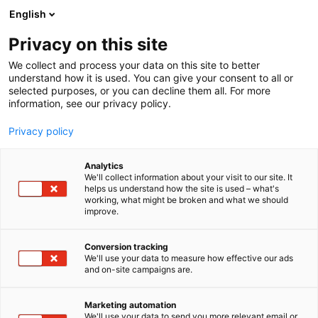
Siirry
English
sisältöön
Privacy on this site
We collect and process your data on this site to better
understand how it is used. You can give your consent to all or
selected purposes, or you can decline them all. For more
information, see our privacy policy.
Privacy policy
Analytics
T
Lasten kulttuuri (lehdet, kirjat ja musiikki)
We'll collect information about your visit to our site. It
u
helps us understand how the site is used – what's
Kirjaspotti / Salpakirja Oy
working, what might be broken and what we should
o
improve.
t
e
6g20
Osasto:
r
Conversion tracking
y
We'll use your data to measure how effective our ads
and on-site campaigns are.
Osastoltamme löydät muun muassa
h
m
ajankohtaisimmat lastenkirjallisuuden uutuudet
ä
sekä rakastetuimmat klassikot kilpailukykyisin
Marketing automation
:
We'll use your data to send you more relevant email or