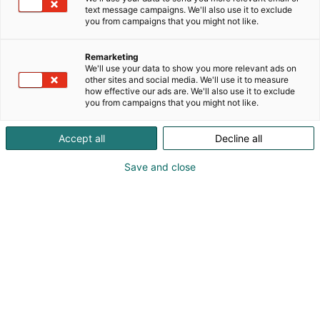
Espoon kirjasto- ja kulttuuriauto Välkky taipuu
text message campaigns. We'll also use it to exclude
moneen. Välkystä löytyvät kirjaston peruspalvelut,
you from campaigns that you might not like.
kuten lainaus, palautus ja vaihtuva kokoelma
kirjoja ja muuta aineistoa. Välkystä voi lainata
Remarketing
aineistoa Helmet-kirjastokortilla ja lainatun
We'll use your data to show you more relevant ads on
other sites and social media. We'll use it to measure
aineiston voi palauttaa mihin tahansa Helmet-
how effective our ads are. We'll also use it to exclude
kirjastoon. Autosta voi hankkia myös kirjastokortin.
you from campaigns that you might not like.
Accept all
Decline all
Save and close