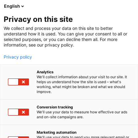
Siirry
English
sisältöön
Privacy on this site
We collect and process your data on this site to better
understand how it is used. You can give your consent to all or
selected purposes, or you can decline them all. For more
information, see our privacy policy.
Privacy policy
Analytics
T
Harrastukset, vapaa-aika ja matkailu
We'll collect information about your visit to our site. It
u
Lasten kulttuuri (lehdet, kirjat ja musiikki)
helps us understand how the site is used – what's
working, what might be broken and what we should
o
Muut tuotteet ja palvelut
improve.
t
Kirjasto- ja kulttuuriauto
e
r
Conversion tracking
Välkky
y
We'll use your data to measure how effective our ads
and on-site campaigns are.
h
m
7e129
Osasto:
ä
Marketing automation
:
We'll use your data to send you more relevant email or