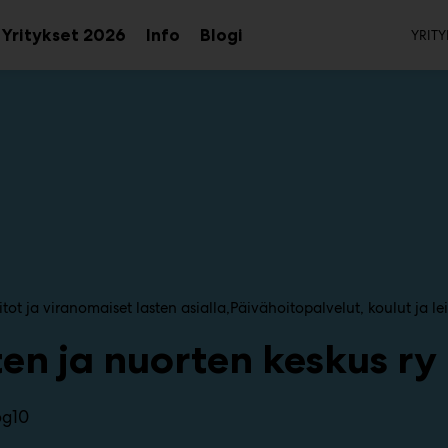
To
Yritykset 2026
Info
Blogi
YRITY
aa
Avaa
Avaa
avalikko
alavalikko
alavalikko
iitot ja viranomaiset lasten asialla
Päivähoitopalvelut, koulut ja le
en ja nuorten keskus ry
6g10