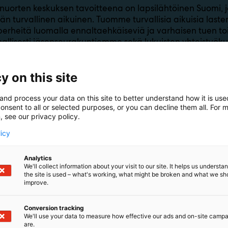
 nuorten keskuksen tavoitteena on lapsilähtöinen Suomi, j
n turvallinen aikuinen. Tuomme turvallisia aikuisia laste
rheitä luomalla ennaltaehkäiseviä ja varhaisen tuen t
allisesti jäsenseurakuntiemme sekä lukuisten yhteisty
y on this site
and process your data on this site to better understand how it is us
onsent to all or selected purposes, or you can decline them all. For 
, see our privacy policy.
licy
Analytics
We'll collect information about your visit to our site. It helps us underst
the site is used – what's working, what might be broken and what we sh
improve.
Conversion tracking
We'll use your data to measure how effective our ads and on-site camp
are.