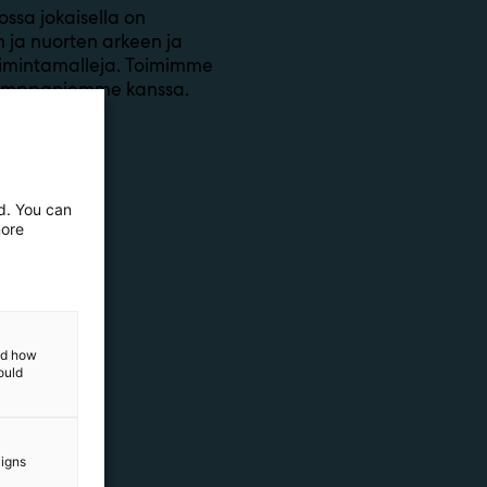
ossa jokaisella on
n ja nuorten arkeen ja
oimintamalleja. Toimimme
ökumppaniemme kanssa.
ed. You can
more
and how
ould
aigns