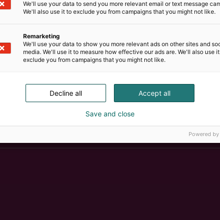
We'll use your data to send you more relevant email or text message ca
lukuvuoden 2025-2026 ja ohjaajat jalkautuvat eskareihin 
We'll also use it to exclude you from campaigns that you might not like.
asvatustunteja.
Remarketing
We'll use your data to show you more relevant ads on other sites and soc
media. We'll use it to measure how effective our ads are. We'll also use it
exclude you from campaigns that you might not like.
Decline all
Accept all
Save and close
Powered by