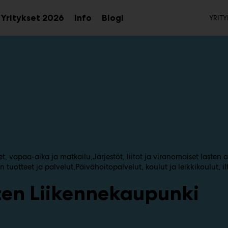
To
Yritykset 2026
Info
Blogi
YRITY
aa
Avaa
Avaa
avalikko
alavalikko
alavalikko
et, vapaa-aika ja matkailu
Järjestöt, liitot ja viranomaiset lasten a
n tuotteet ja palvelut
Päivähoitopalvelut, koulut ja leikkikoulut, i
ten Liikennekaupunki