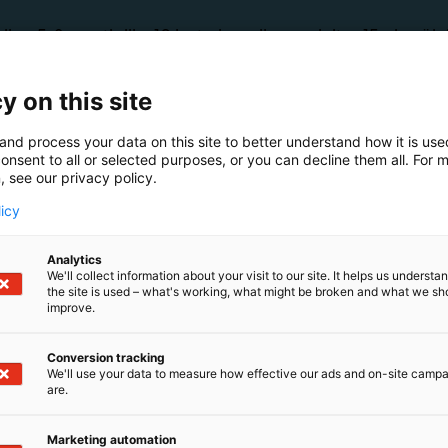
ilua 5-8 -vuotiaille. 10 lasta kerrallaan, aloitus 15min vä
petustuokion kautta.
y on this site
ikennekaupunki on antanut liikennekasvatusta lapsille ja n
aupunki on suljettu lukuvuoden 2025-2026 ja ohjaajat jal
and process your data on this site to better understand how it is us
hin pitämään liikennekasvatustunteja.
onsent to all or selected purposes, or you can decline them all. For 
, see our privacy policy.
licy
Analytics
We'll collect information about your visit to our site. It helps us underst
the site is used – what's working, what might be broken and what we sh
improve.
Conversion tracking
ilua 5-8 -vuotiaille. 10 lasta kerrallaan, aloitus 15min 
We'll use your data to measure how effective our ads and on-site camp
are.
ikennekaupunki on antanut liikennekasvatusta lapsille ja 
Marketing automation