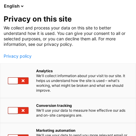
Siirry
English
sisältöön
Privacy on this site
We collect and process your data on this site to better
understand how it is used. You can give your consent to all or
selected purposes, or you can decline them all. For more
information, see our privacy policy.
Privacy policy
Analytics
T
Asusteet
Harrastukset, vapaa-aika ja matkailu
We'll collect information about your visit to our site. It
u
Lasten kulttuuri (lehdet, kirjat ja musiikki)
helps us understand how the site is used – what's
working, what might be broken and what we should
o
Leikinmaailma (lelut, pelit ja askartelu)
improve.
t
Muut tuotteet ja palvelut
e
Päivähoitopalvelut, koulut ja leikkikoulut, iltapäiväkerhot
r
Taaperoiden tuotteet ja palvelut
Conversion tracking
y
Vaatteet, kengät ja asusteet
We'll use your data to measure how effective our ads
Vauvojen tuotteet ja palvelut
and on-site campaigns are.
h
Pikkuli
m
ä
Marketing automation
:
We'll use your data to send you more relevant email or