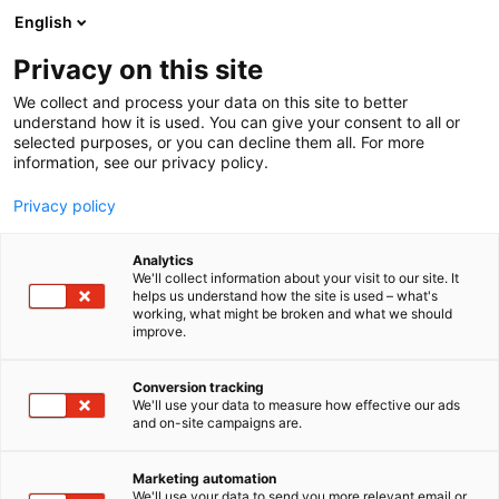
Siirry
English
sisältöön
Privacy on this site
We collect and process your data on this site to better
understand how it is used. You can give your consent to all or
selected purposes, or you can decline them all. For more
information, see our privacy policy.
Privacy policy
Analytics
T
Järjestöt, liitot ja viranomaiset lasten asialla
We'll collect information about your visit to our site. It
u
Ravinto ja terveys
helps us understand how the site is used – what's
working, what might be broken and what we should
o
improve.
ProAgria Keskusten Liitto /
t
e
Maataloutta lapsille ja
r
Conversion tracking
y
We'll use your data to measure how effective our ads
nuorille 6f31
and on-site campaigns are.
h
m
6f31
Osasto:
ä
Marketing automation
:
We'll use your data to send you more relevant email or