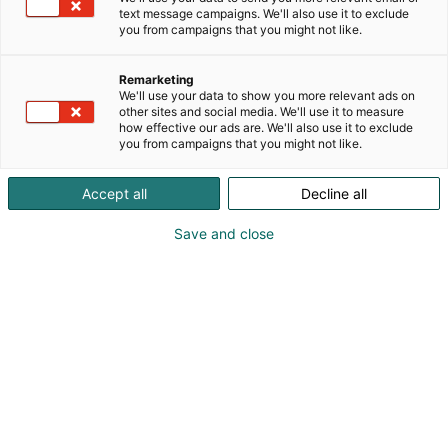
Muistathan myös kaikkien puistojen yhteisen
text message campaigns. We'll also use it to exclude
Puuharyhmän kesäkausikortin, jolla vierailet
you from campaigns that you might not like.
jokaisessa puistossa koko kesäkauden ajan niin
monta kertaa kuin haluat! Serenan
Remarketing
ulkovesipuistosta löydät mm. Tornimäet, Half-Pipen,
We'll use your data to show you more relevant ads on
Rengasjoen, sekä Huvikeitaan. Sisävesipuisto
other sites and social media. We'll use it to measure
how effective our ads are. We'll also use it to exclude
tarjoaa tropiikin lämpöä ympäri vuoden - löydät
you from campaigns that you might not like.
mm. aaltoaltaan, porealtaat, Tornadon, ja
ikiklassikko Villivirran. Puuhamaassa on tarjolla
Accept all
Decline all
tekemistä, vaikka useammaksikin päiväksi.
Ajopelejä maalle ja vesille, moottori- ja
Save and close
muskelikäyttöisinä, lukemattomia erilaisia
pomppulaitteita, kiipeilyratoja, liukumäkiä ja
kaikkea muuta kivaa sekä monipuolinen vesipuisto!
Katso tarjoukset