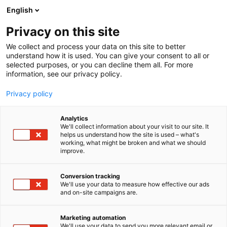
Siirry
English
sisältöön
Privacy on this site
We collect and process your data on this site to better
understand how it is used. You can give your consent to all or
selected purposes, or you can decline them all. For more
information, see our privacy policy.
Privacy policy
Analytics
T
Harrastukset, vapaa-aika ja matkailu
We'll collect information about your visit to our site. It
u
helps us understand how the site is used – what's
Puuharyhmä Oyj
working, what might be broken and what we should
o
improve.
t
e
6k41
Osasto:
r
Conversion tracking
y
We'll use your data to measure how effective our ads
and on-site campaigns are.
Vesipuisto Serena, huvittelukeskus Puuhamaa,
h
m
matkailukeskus Visulahti, sekä kylpylä Tropiclandia
ä
muodostavat Puuharyhmän ilmoiset perhepuistot!
Marketing automation
:
We'll use your data to send you more relevant email or