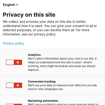
Siirry
English
sisältöön
Privacy on this site
We collect and process your data on this site to better
understand how it is used. You can give your consent to all or
selected purposes, or you can decline them all. For more
information, see our privacy policy.
Privacy policy
Analytics
T
Asusteet
Koululaisten tuotteet ja palvelut
We'll collect information about your visit to our site. It
u
Taaperoiden tuotteet ja palvelut
helps us understand how the site is used – what's
working, what might be broken and what we should
o
Vaatteet, kengät ja asusteet
Vauvojen tuotteet ja palvelut
improve.
t
Ruskovilla Oy
e
r
Conversion tracking
y
We'll use your data to measure how effective our ads
6a50
Osasto:
and on-site campaigns are.
h
m
Ruskovilla on suomalainen perheyritys, jonka
ä
Marketing automation
:
rakastetut vaateklassikot ovat olleet osa perheiden
We'll use your data to send you more relevant email or