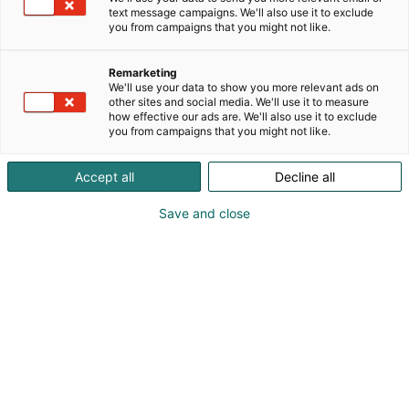
text message campaigns. We'll also use it to exclude
arkea jo 45 vuoden ajan. Ruskovillan vaatteet ja
you from campaigns that you might not like.
asusteet syntyvät kotimaisella työllä Artjärvellä
suunnittelusta ompeluun ja viimeistelyyn saakka, ja
Remarketing
niille on myönnetty Avainlippu-tunnus.
We'll use your data to show you more relevant ads on
Materiaaleina käytetään 100 % luomusertifioiduja
other sites and social media. We'll use it to measure
luonnonkuituja – merinovillaa, villafleeceä,
how effective our ads are. We'll also use it to exclude
you from campaigns that you might not like.
silkkivillaa ja silkkiä. Lapsimessuilla voit tutustua
Ruskovillan suosituimpiin vauvojen, lasten ja naisten
Accept all
Decline all
vaatteisiin ja asusteisiin sekä tehdä ostoksia
osastollamme 6a50.
Save and close
Katso tarjoukset