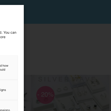
ed. You can
more
and how
ould
aigns
mpaigns.