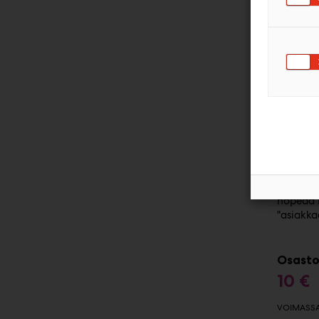
-33%
S I L V E
ERÄ N
Nenäkoru
hopeaa R
"asiakka
Osasto
10 €
VOIMASSA 