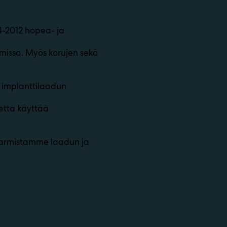
4-2012 hopea- ja
missa. Myös korujen sekä
 implanttilaadun
oletta käyttää
 varmistamme laadun ja