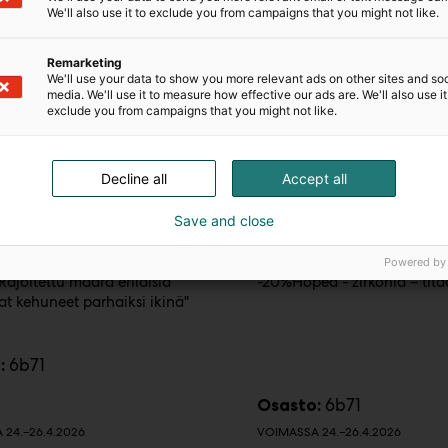
We'll also use it to exclude you from campaigns that you might not like.
Remarketing
We'll use your data to show you more relevant ads on other sites and soc
media. We'll use it to measure how effective our ads are. We'll also use it
exclude you from campaigns that you might not like.
Decline all
Accept all
 R W A V E
S I L V E R W A V E
Save and close
ENÄKORUSETTEJÄ 10,-
Push in rustokorut -
setti 10,-/rasiaHopeaa - kullattua
UUTTA!Helpot Push in rusto
Powered by
ajoitettu määrä erilaisia
-20%Hopea - zirkonia – tita
at kehuneet parhaiksi ikinä"
6b71
:
6b71
Osasto:
24.–26.4.2026
VOIMASSA 24.–26.4.2026