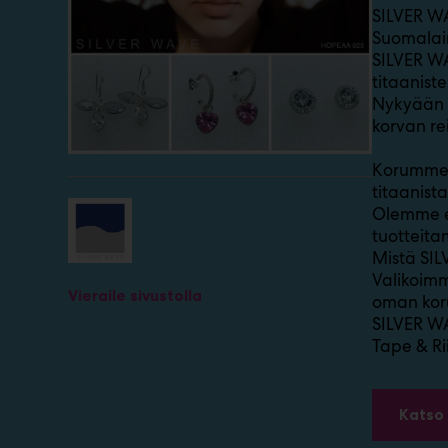
SILVER W
m
Suomalain
ä
:
SILVER WA
titaanist
Nykyään v
korvan re
Korumme v
titaanista
Olemme eri
tuotteit
Mistä SIL
Valikoimm
Vieraile sivustolla
oman koru
SILVER W
Tape & Ri
Katso 