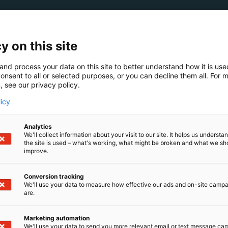
y on this site
and process your data on this site to better understand how it is us
onsent to all or selected purposes, or you can decline them all. For 
, see our privacy policy.
licy
Analytics
We'll collect information about your visit to our site. It helps us underst
the site is used – what's working, what might be broken and what we sh
improve.
Conversion tracking
We'll use your data to measure how effective our ads and on-site camp
are.
Marketing automation
We'll use your data to send you more relevant email or text message ca