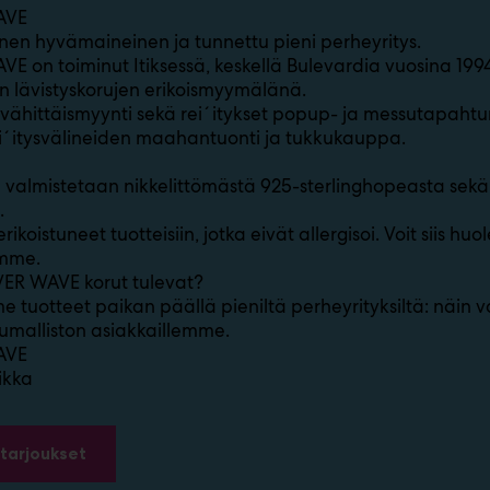
AVE
en hyvämaineinen ja tunnettu pieni perheyritys.
VE on toiminut Itiksessä, keskellä Bulevardia vuosina 199
en lävistyskorujen erikoismyymälänä.
ähittäismyynti sekä rei´itykset popup- ja messutapahtu
i´itysvälineiden maahantuonti ja tukkukauppa.
almistetaan nikkelittömästä 925-sterlinghopeasta sekä
.
koistuneet tuotteisiin, jotka eivät allergisoi. Voit siis hu
amme.
VER WAVE korut tulevat?
e tuotteet paikan päällä pieniltä perheyrityksiltä: näin
malliston asiakkaillemme.
AVE
ikka
tarjoukset