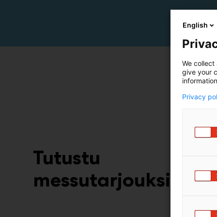
English
Privac
We collect 
give your c
information
Privacy po
Tutustu
messutarjouksiin