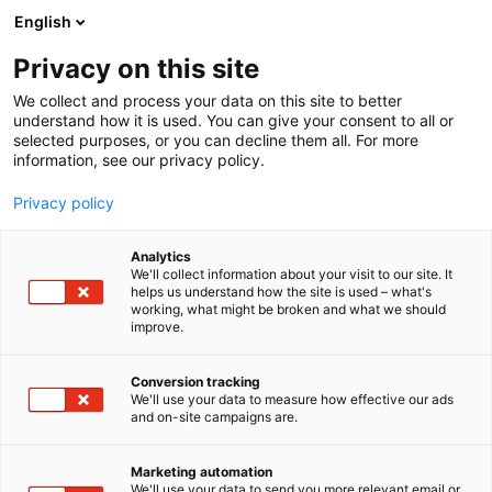
Siirry
English
sisältöön
Privacy on this site
We collect and process your data on this site to better
understand how it is used. You can give your consent to all or
selected purposes, or you can decline them all. For more
information, see our privacy policy.
Privacy policy
Analytics
T
Harrastukset, vapaa-aika ja matkailu
We'll collect information about your visit to our site. It
u
Koululaisten tuotteet ja palvelut
helps us understand how the site is used – what's
working, what might be broken and what we should
o
Lasten tarvikkeet, varusteet, sisustus ja kalusteet
improve.
t
Taaperoiden tuotteet ja palvelut
e
Sujuvat toimet Oy
r
Conversion tracking
y
We'll use your data to measure how effective our ads
and on-site campaigns are.
h
6n18
Osasto:
m
ä
Marketing automation
Sujuvat Toimet tekee arjesta sujuvampaa ja
:
We'll use your data to send you more relevant email or