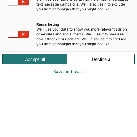
text message campaigns. We'll also use it to exclude
innostavampaa. Tarjoamme visuaalisia
you from campaigns that you might not like.
apuvälineitä, kuten Täppitaulut, Toimintamagneetit
ja Tunne & Toimi -kortit, jotka pilkkovat arjen
Remarketing
tehtävät hallittaviin osiin. Tuotteemme tukevat
We'll use your data to show you more relevant ads on
lasten ja perheiden toiminnanohjausta,
other sites and social media. We'll use it to measure
itsenäisyyttä ja rutiinien hallintaa – myös silloin, kun
how effective our ads are. We'll also use it to exclude
you from campaigns that you might not like.
arjessa on mukana ADHD- tai nepsy-piirteitä.
Kehitetty yhdessä kasvatusalan ja toimintaterapian
asiantuntijoiden kanssa, Sujuvat Toimet auttaa
Accept all
Decline all
tekemään arjesta selkeää, näkyvää ja onnistumisia
Save and close
täynnä.