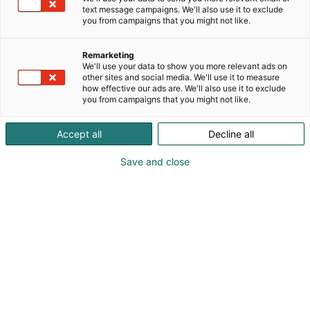
ja verkkokaupasta löydät loputtomasti kiehtovia
text message campaigns. We'll also use it to exclude
lukuseikkailuja kaikenikäisille lapsille sekä
you from campaigns that you might not like.
kehittävää puuhaa ja pelejä perheen yhteisiin
hetkiin.
Remarketing
We'll use your data to show you more relevant ads on
Lapsimessuilla kutsumme kaikki perheet
other sites and social media. We'll use it to measure
how effective our ads are. We'll also use it to exclude
luoksemme viihtymään, inspiroitumaan ja
you from campaigns that you might not like.
löytämään yhdessä lukemisen riemun!
Accept all
Decline all
Save and close