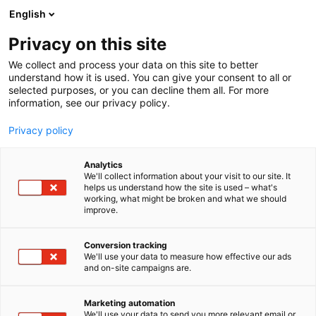
Siirry
English
sisältöön
Privacy on this site
We collect and process your data on this site to better
understand how it is used. You can give your consent to all or
selected purposes, or you can decline them all. For more
information, see our privacy policy.
Privacy policy
Analytics
T
Lasten kulttuuri (lehdet, kirjat ja musiikki)
We'll collect information about your visit to our site. It
u
helps us understand how the site is used – what's
Suomalainen Kirjakauppa
working, what might be broken and what we should
o
improve.
t
e
6k50
Osasto:
r
Conversion tracking
y
We'll use your data to measure how effective our ads
and on-site campaigns are.
Suomalainen Kirjakauppa on enemmän kuin
h
m
kirjakauppa – se on elämysten ja oivallusten
ä
maailma koko perheelle. Suomalaisen myymälöistä
Marketing automation
:
We'll use your data to send you more relevant email or