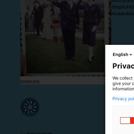
valtakun
ilmailuhi
museokaup
English
Privac
We collect 
SAMSUNG
give your c
information
Privacy po