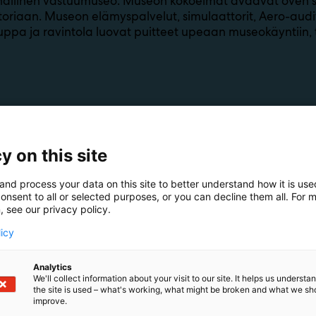
nallinen vastuumuseo. Museon kokoelmat avaavat oven 
storiaan. Museon elämyspalvelut, simulaattorit, Aero-audit
pa ja ravintola luovat puitteet upeaan museokäyntiin, til
y on this site
and process your data on this site to better understand how it is us
onsent to all or selected purposes, or you can decline them all. For 
, see our privacy policy.
licy
Analytics
We'll collect information about your visit to our site. It helps us underst
the site is used – what's working, what might be broken and what we sh
improve.