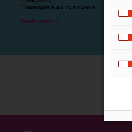
098700870
asiakaspalvelu@ilmailumuseo.fi
Vieraile sivustolla