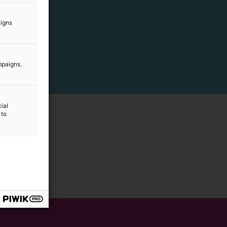
aigns
mpaigns.
ial
 to