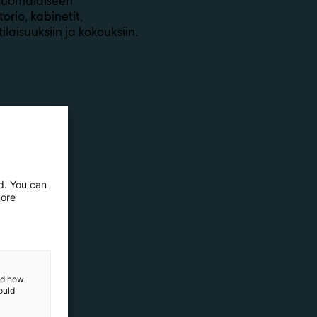
suomalaiseen
orio, kabinetit,
aisuuksiin ja kokouksiin.
ed. You can
more
and how
ould