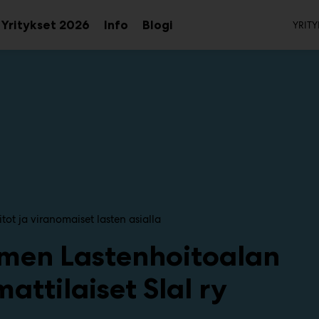
To
Yritykset 2026
Info
Blogi
YRITY
aa
Avaa
Avaa
avalikko
alavalikko
alavalikko
iitot ja viranomaiset lasten asialla
men Lastenhoitoalan
ttilaiset Slal ry