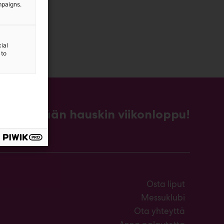
mpaigns.
ial
 to
Kevään hauskin viikonloppu!
Osta liput
Messuklubi
Ota yhteyttä