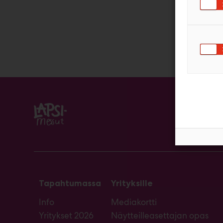
Tapahtumassa
Yrityksille
Info
Mediakortti
Yritykset 2026
Näytteilleasettajan opas