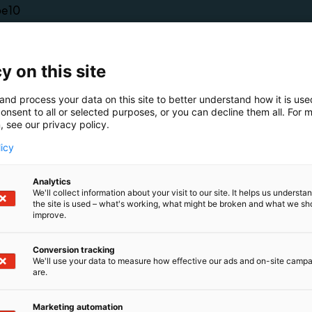
6e10
stenhoitoalan ammattilaiset Slal ry on koulutettujen la
isten ja alan opiskelijoiden yhteinen järjestö sekä Tehyn 
y on this site
arempaa arkea lastenhoidon ammattilaisille. Tarjoamm
steita, vaikutamme alan tulevaisuuteen ja tuomme inno
and process your data on this site to better understand how it is us
sti ja valtakunnallisesti.
onsent to all or selected purposes, or you can decline them all. For 
, see our privacy policy.
licy
Analytics
We'll collect information about your visit to our site. It helps us underst
the site is used – what's working, what might be broken and what we sh
improve.
Conversion tracking
We'll use your data to measure how effective our ads and on-site camp
are.
Marketing automation