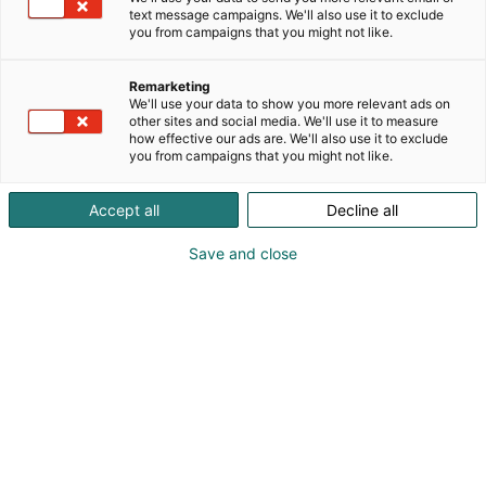
Tule pyöräyttämään onnenpyörää, askartele, täytä
text message campaigns. We'll also use it to exclude
pehmolelulle passi ja tarkastuskortti seuraavalle
you from campaigns that you might not like.
matkalle mukaan tai rakentele legoilla.
Energianpurkuun löytyy hulavannetta ja
Remarketing
paperilennokkeja. Myös Tjäreborgin matka-
We'll use your data to show you more relevant ads on
asiantuntijat ovat paikalla, joten voit varata
other sites and social media. We'll use it to measure
how effective our ads are. We'll also use it to exclude
lomamatkan vaikka saman tien.
you from campaigns that you might not like.
Ammattitaitoiset kasvomaalarit loihtivat lasten
Accept all
Decline all
kasvoille upeita ja mielikuvituksellisia kuvioita, jotka
tuovat iloa ja riemua koko päiväksi. Kasvomaalaus
Save and close
on täydellinen tapa lisätä ripaus taikaa ja
jännitystä messupäivään.
Maksuttomat kasvomaalaukset ovat joka päivä klo
11–12, 13–14 ja 15–16.
Katso tarjoukset