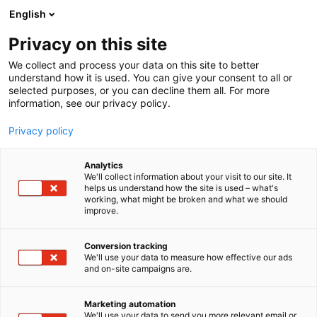
Siirry
English
sisältöön
Privacy on this site
We collect and process your data on this site to better
understand how it is used. You can give your consent to all or
selected purposes, or you can decline them all. For more
information, see our privacy policy.
Privacy policy
Analytics
T
Harrastukset, vapaa-aika ja matkailu
We'll collect information about your visit to our site. It
u
helps us understand how the site is used – what's
Tjäreborg
working, what might be broken and what we should
o
improve.
t
e
6k30
Osasto:
r
Conversion tracking
y
We'll use your data to measure how effective our ads
and on-site campaigns are.
Tjäreborg tarjoaa Lapsimessujen leikkialueen ja tuo
h
m
mukanaan paljon hauskaa tekemistä!
ä
Marketing automation
:
We'll use your data to send you more relevant email or