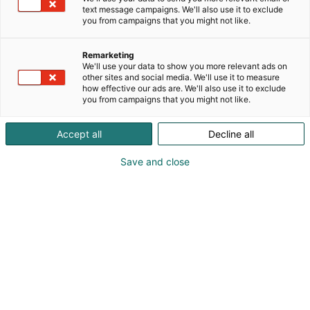
kiviseinien suojaan oman kotinsa on rakentanut
text message campaigns. We'll also use it to exclude
myös veikeä Rönni-peikko, joka saapuu messuille
you from campaigns that you might not like.
tapaamaan ystäviään.
Remarketing
Vierailulla Tytyri Elämyskaivoksessa tutustaan
We'll use your data to show you more relevant ads on
teemaluolan lisäksi kaivoshistoriaan, geologiaan ja
other sites and social media. We'll use it to measure
how effective our ads are. We'll also use it to exclude
vaihtuvaan taidenäyttelyyn. Teemaluolassa peikon
you from campaigns that you might not like.
kanssa paikkaa parrasvaloissa vaihtelee
pääsiäinen, halloween ja joulu. Kaivokseen voi
Accept all
Decline all
tutustua omaan tahtiin tai oppaan
johdolla.Tervetuloa järvikaupunki Lohjalle, reilun
Save and close
puolen tunnin matkan päähän Helsingistä!