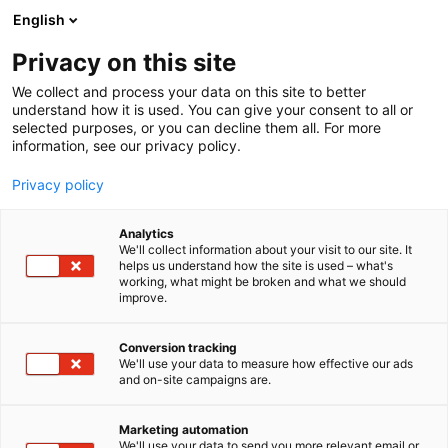
Siirry
English
sisältöön
Privacy on this site
We collect and process your data on this site to better
understand how it is used. You can give your consent to all or
selected purposes, or you can decline them all. For more
information, see our privacy policy.
Privacy policy
Analytics
T
Harrastukset, vapaa-aika ja matkailu
We'll collect information about your visit to our site. It
u
Muut tuotteet ja palvelut
helps us understand how the site is used – what's
working, what might be broken and what we should
o
improve.
Tytyri Elämyskaivos
t
e
r
Conversion tracking
6h1
Osasto:
y
We'll use your data to measure how effective our ads
and on-site campaigns are.
h
Tytyri Elämyskaivos tarjoaa ainutlaatuisen
m
ä
elämyksen syvällä maan uumenissa. Jylhien
Marketing automation
:
We'll use your data to send you more relevant email or