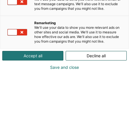
myös veikeä Rönni-peikko, joka on tavattavissa
text message campaigns. We'll also use it to exclude
Tytyri Elämyskaivoksessa aina kaivoksen
you from campaigns that you might not like.
aukioloaikoina. Rönnin asumuksen lisäksi vierailulla
tutustaan lisäksi kaivoshistoriaan, geologiaan ja
Remarketing
vaihtuvaan taidenäyttelyyn yli 100 vuotta vanhan
We'll use your data to show you more relevant ads on
kalkkikivikaivoksen ainutlaatuisessa ympäristössä.
other sites and social media. We'll use it to measure
how effective our ads are. We'll also use it to exclude
Kaivokseen voi tutustua omaan tahtiin tai oppaan
you from campaigns that you might not like.
johdolla. Teemaluolassa peikon kanssa paikkaa
parrasvaloissa vaihtelee pääsiäinen, halloween ja
Accept all
Decline all
joulu. Messuilla Tytyri Elämyskaivoksen osastolla
lapsia tapaamassa on itse Joulupukki! Tervetuloa
Save and close
järvikaupunki Lohjalle, reilun puolen tunnin matkan
päähän Helsingistä!