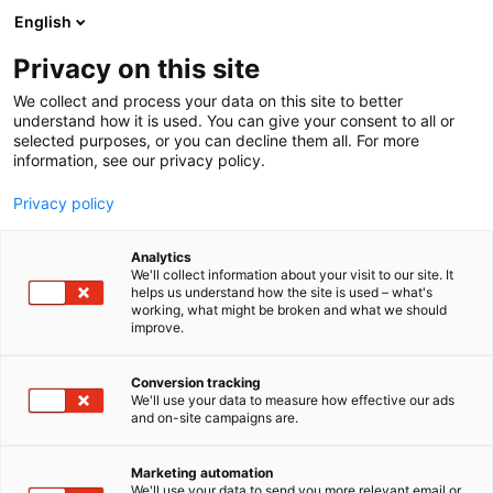
Siirry
English
sisältöön
Privacy on this site
We collect and process your data on this site to better
understand how it is used. You can give your consent to all or
selected purposes, or you can decline them all. For more
information, see our privacy policy.
Privacy policy
Analytics
T
Harrastukset, vapaa-aika ja matkailu
We'll collect information about your visit to our site. It
u
helps us understand how the site is used – what's
Tytyri Elämyskaivos
working, what might be broken and what we should
o
improve.
t
e
6h1
Osasto:
r
Conversion tracking
y
We'll use your data to measure how effective our ads
and on-site campaigns are.
Tytyri Elämyskaivos tarjoaa ainutlaatuisen
h
m
elämyksen syvällä maan uumenissa. Jylhien
ä
kiviseinien suojaan oman kotinsa on rakentanut
Marketing automation
:
We'll use your data to send you more relevant email or