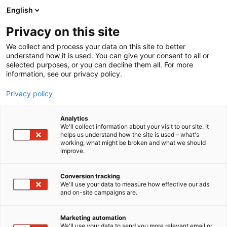
Siirry
English
sisältöön
Privacy on this site
We collect and process your data on this site to better
understand how it is used. You can give your consent to all or
selected purposes, or you can decline them all. For more
information, see our privacy policy.
Privacy policy
Analytics
T
Harrastukset, vapaa-aika ja matkailu
We'll collect information about your visit to our site. It
u
Koululaisten tuotteet ja palvelut
helps us understand how the site is used – what's
working, what might be broken and what we should
o
improve.
Vermon ravikoulu
t
e
r
Conversion tracking
6n80
Osasto:
y
We'll use your data to measure how effective our ads
and on-site campaigns are.
h
Vermon Ravikoulu on Suomen Hippos ry:n
m
ä
hyväksymä ravikoulu. Järjestämme laajasti
Marketing automation
:
We'll use your data to send you more relevant email or