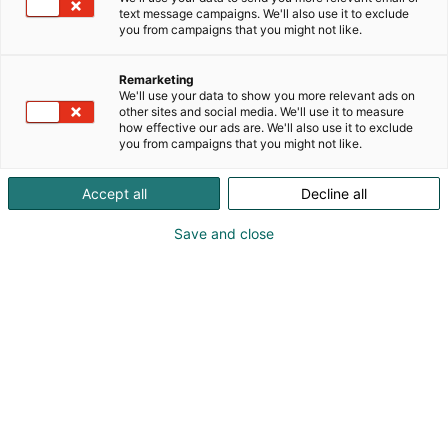
monipuolista toimintaa, joka tarjoaa elämyksiä
text message campaigns. We'll also use it to exclude
raviurheilun parissa. Meiltä löydät huikean
you from campaigns that you might not like.
tarjonnan kursseja ja kerhoja niin lapsille kuin
aikuisillekin. Saatavilla on myös poni- ja
Remarketing
kepparisynttärit sekä erilaisia elämyspaketteja.
We'll use your data to show you more relevant ads on
Kurssitarjonnan ja varattavat yksityistunnit löydät
other sites and social media. We'll use it to measure
how effective our ads are. We'll also use it to exclude
Hopoti-varausjärjestelmästä.
you from campaigns that you might not like.
Accept all
Decline all
Save and close