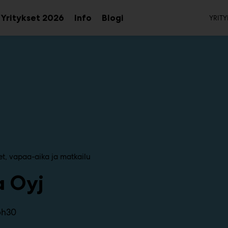
To
Yritykset 2026
Info
Blogi
YRITY
aa
Avaa
Avaa
avalikko
alavalikko
alavalikko
et, vapaa-aika ja matkailu
a Oyj
6h30