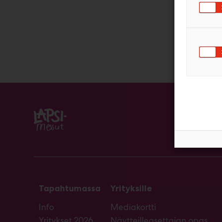
Tapahtumassa
Yrityksille
Info
Mediakortti
Yritykset 2026
Näytteilleasettajan opas